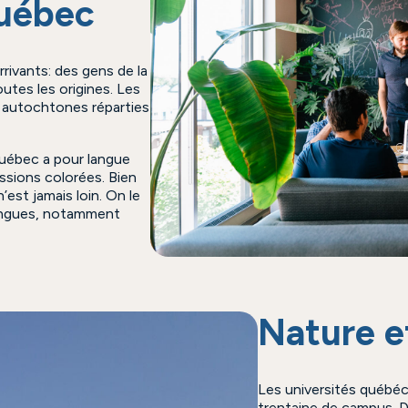
Québec
rrivants: des gens de la
toutes les origines. Les
 autochtones réparties
 Québec a pour langue
essions colorées. Bien
est jamais loin. On le
 langues, notamment
Nature e
Les universités québéc
trentaine de campus. De