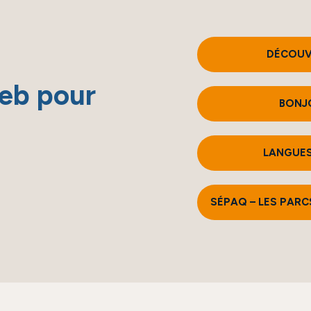
DÉCOUV
Web pour
BONJ
LANGUES
SÉPAQ – LES PAR