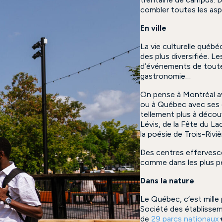
combler toutes les aspi
En ville
La vie culturelle québéc
des plus diversifiée. Le
d’événements de toutes
gastronomie…
On pense à Montréal av
ou à Québec avec ses qu
tellement plus à découv
Lévis, de la Fête du La
la poésie de Trois-Rivi
Des centres effervesce
comme dans les plus p
Dans la nature
Le Québec, c’est mille
Société des établissem
de
29 parcs nationaux