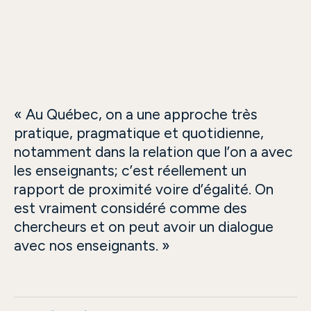
n
« Au Québec, on a une approche très
« 
pratique, pragmatique et quotidienne,
vi
notamment dans la relation que l’on a avec
le
les enseignants; c’est réellement un
Fr
tte
rapport de proximité voire d’égalité. On
sa
est vraiment considéré comme des
en
chercheurs et on peut avoir un dialogue
avec nos enseignants. »
Gu
s
Fr
Un